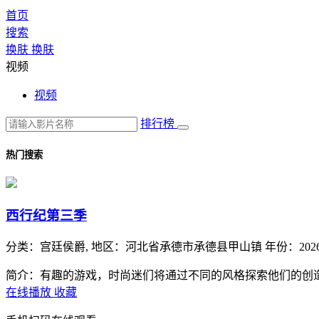
首页
搜索
换肤
换肤
视频
视频
排行榜
热门搜索
西行纪第三季
分类：
宫廷侯爵,
地区：
河北省承德市承德县甲山镇
年份：
202
简介：有趣的游戏，时尚迷们将通过不同的风格探索他们的创
在线播放
收藏