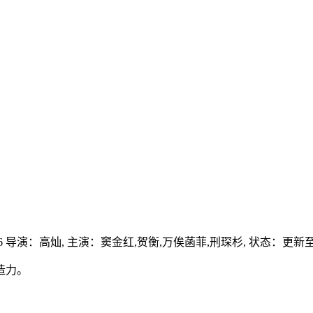
6
导演：
高灿,
主演：
窦金红,贺衡,万俟菡菲,刑琛杉,
状态：更新至
造力。