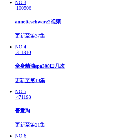
NO
3
100506
annetteschwarz2视频
更新至第37集
NO
4
311310
全身精油spa398口几次
更新至第19集
NO
5
471198
吾爱淘
更新至第21集
NO
6