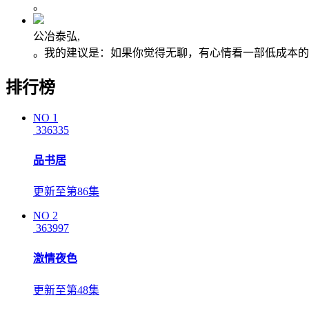
。
公冶泰弘,
。我的建议是：如果你觉得无聊，有心情看一部低成本的
排行榜
NO
1
336335
品书居
更新至第86集
NO
2
363997
激情夜色
更新至第48集