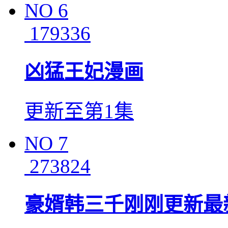
NO
6
179336
凶猛王妃漫画
更新至第1集
NO
7
273824
豪婿韩三千刚刚更新最